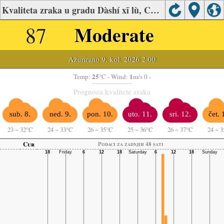
Kvaliteta zraka u gradu Dàshí xī lù, Chengdu
87
Moderate
Ažurirano 9. kol. 2026 2:00
25
1
Temp:
°C
- Wind:
m/s 0 -
Prognoza kvalitete zraka
sub. 8.
ned. 9.
pon. 10.
uto. 11.
sri. 12.
čet. 
23
~
32°C
24
~
33°C
26
~
35°C
25
~
36°C
26
~
37°C
24
~
3
Cur
Podaci za zadnjih 48 sati