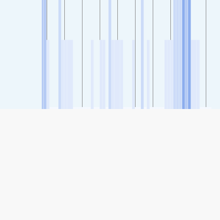
SHARE
Share: Indeks kvalitete zraka grada Dàshí xī lù, Chengdu
87
(Moderate)