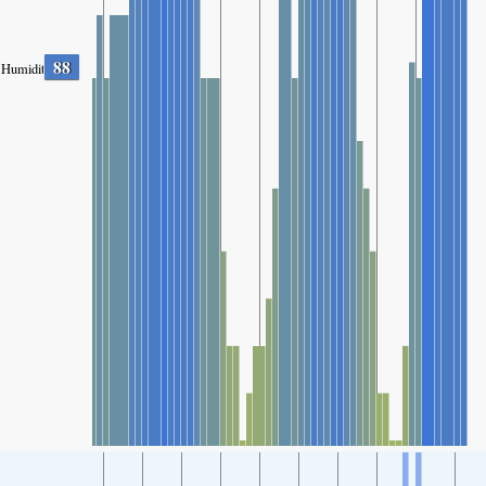
88
Humidity