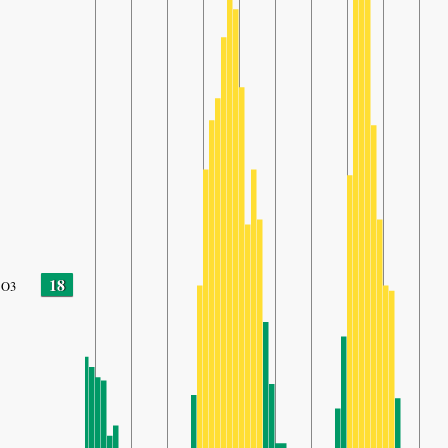
18
O3