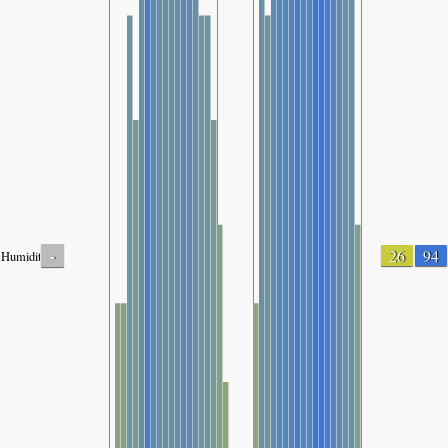
-
26
94
Humidity