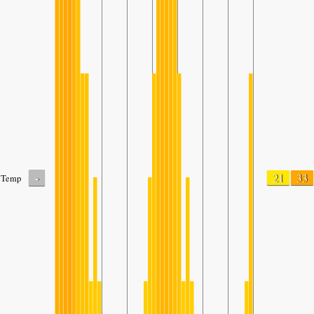
-
21
33
Temp