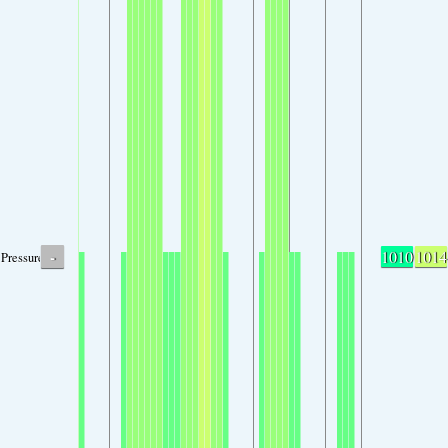
-
1010
1014
Pressure