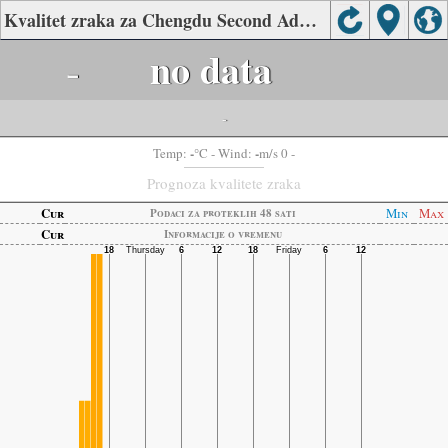
Kvalitet zraka za Chengdu Second Administrative College, Chengdu
-
no data
-
-
-
Temp:
°C
- Wind:
m/s 0 -
Prognoza kvalitete zraka
Cur
Min
Max
Podaci za proteklih 48 sati
Cur
Informacije o vremenu