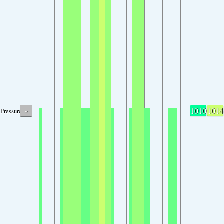
-
1010
1014
Pressure