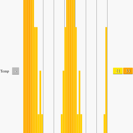
-
21
33
Temp