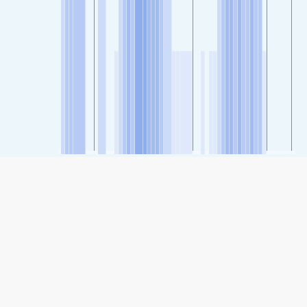
SHARE
Share: Laodong Park, Changchun-এর বায়ুর গুণমান সূচক
55
(Moderate)