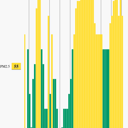
55
PM2.5