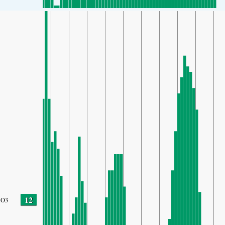
12
O3