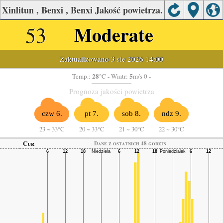
Xinlitun , Benxi , Benxi Jakość powietrza.
53
Moderate
Zaktualizowano 3 sie 2026 14:00
28
5
Temp.:
°C
- Wiatr:
m/s 0 -
Prognoza jakości powietrza
czw 6.
pt 7.
sob 8.
ndz 9.
23
~
33°C
20
~
33°C
21
~
30°C
22
~
30°C
Cur
Dane z ostatnich 48 godzin