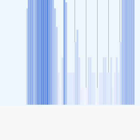
SHARE
Udostępnianie: Xinlitun , Benxi , Benxi Indeks Jakości