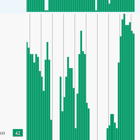
42
O3