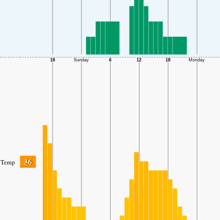
36
Temp