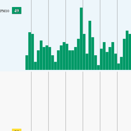
49
PM10