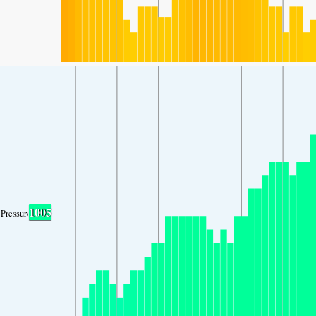
1005
Pressure