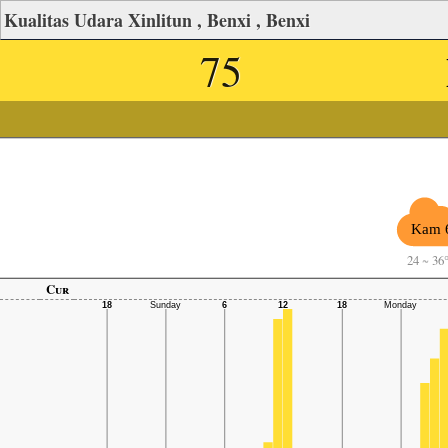
Kualitas Udara Xinlitun , Benxi , Benxi
75
Kam 
24
~
36
Cur