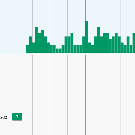
7
SO2