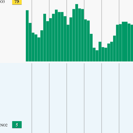
75
O3
5
NO2