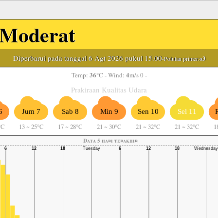
Moderat
Diperbarui pada tanggal 6 Agt 2026 pukul 15.00
-Polutan primer:
o3
36
4
Temp:
°C
- Wind:
m/s 0 -
Prakiraan Kualitas Udara
6
Jum 7
Sab 8
Min 9
Sen 10
Sel 11
°C
13
~
25°C
17
~
28°C
21
~
30°C
21
~
32°C
21
~
32°C
1
Data 5 hari terakhir