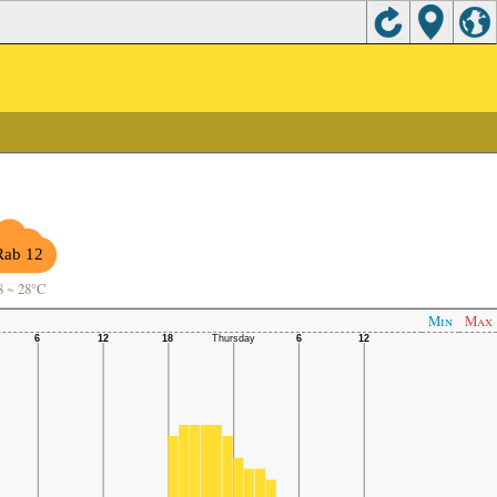
Rab 12
8
~
28°C
Min
Max