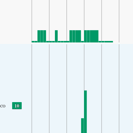
10
CO