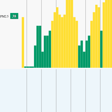
38
PM2.5