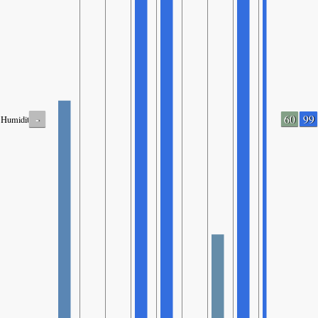
-
60
99
Humidity