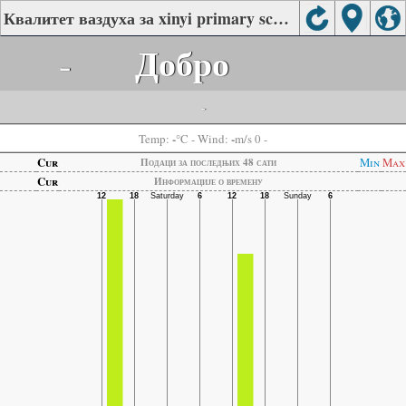
Квалитет ваздуха за xinyi primary school, Bazhong
-
Добро
-
-
-
Temp:
°C
- Wind:
m/s 0 -
Cur
Min
Max
Подаци за последњих 48 сати
Cur
Информације о времену