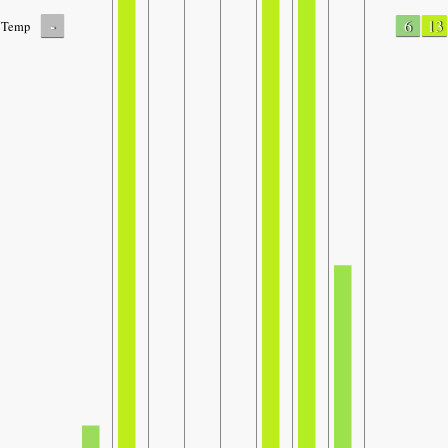
-
6
13
Temp