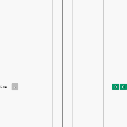
-
0
0
Rain