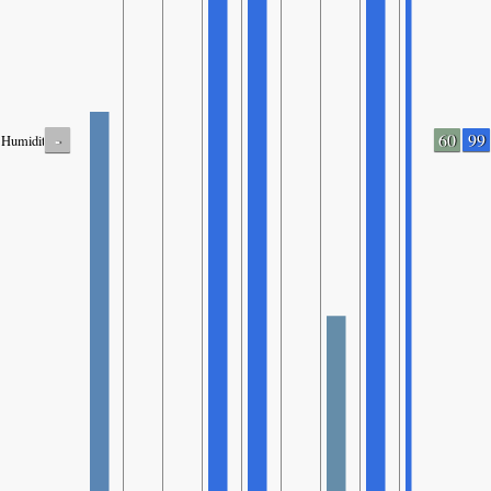
-
60
99
Humidity