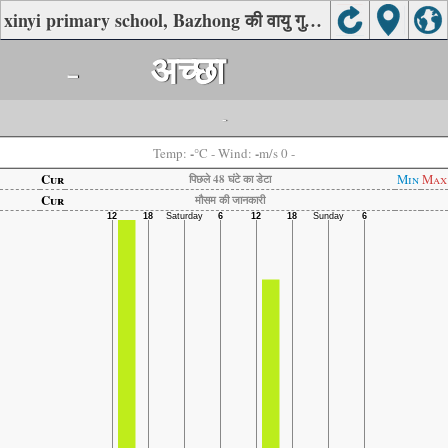
xinyi primary school, Bazhong की वायु गुणवत्ता
-
अच्छा
-
-
-
Temp:
°C
- Wind:
m/s 0 -
Cur
Min
Max
पिछले 48 घंटे का डेटा
Cur
मौसम की जानकारी