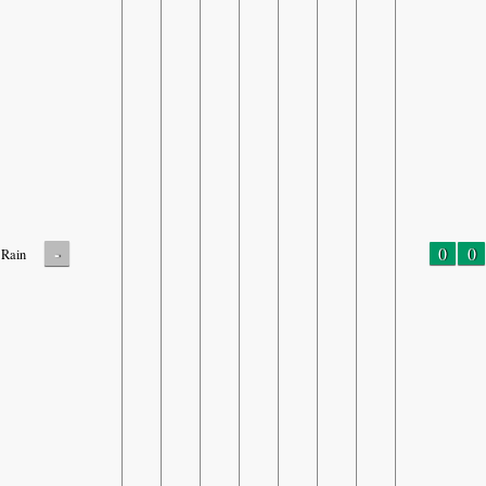
-
0
0
Rain