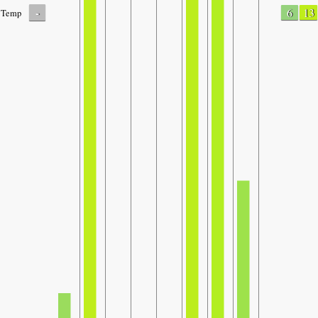
-
6
13
Temp