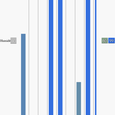
-
60
99
Humidity