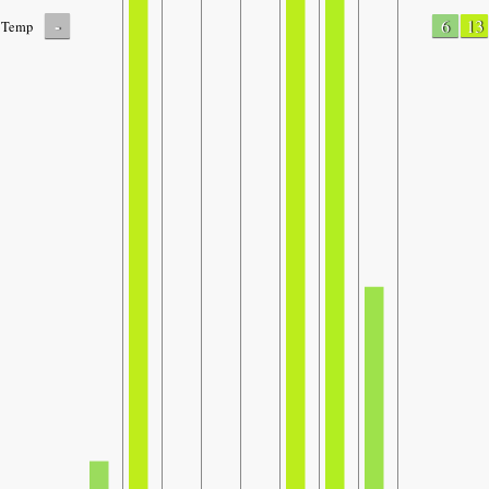
-
6
13
Temp