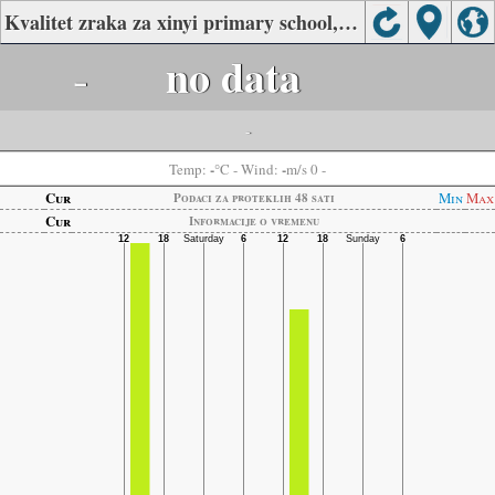
Kvalitet zraka za xinyi primary school, Bazhong
-
no data
-
-
-
Temp:
°C
- Wind:
m/s 0 -
Cur
Min
Max
Podaci za proteklih 48 sati
Cur
Informacije o vremenu