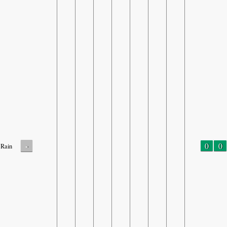
-
0
0
Rain