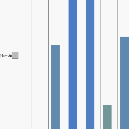
-
Humidity