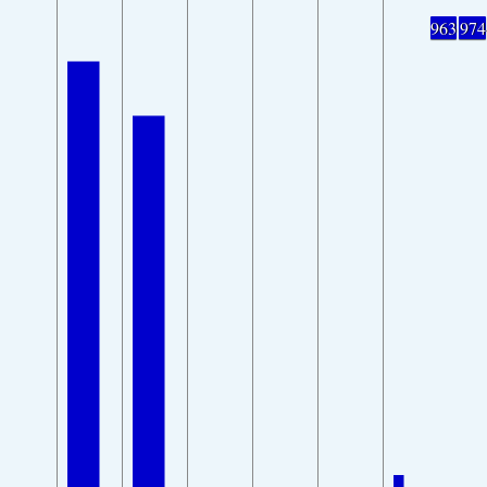
963
974