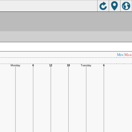
Min
Max