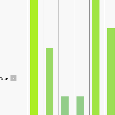
-
Temp