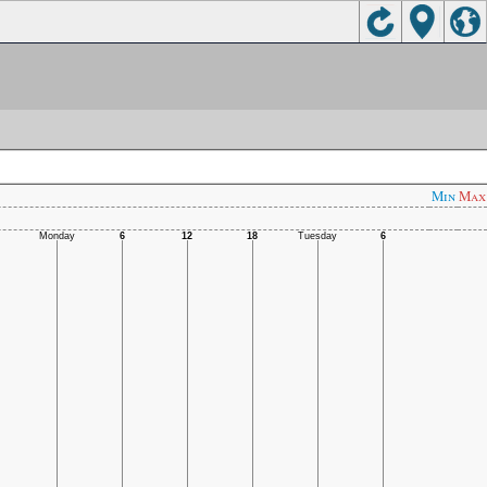
Min
Max