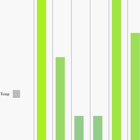
-
Temp