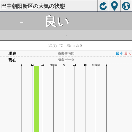
巴中朝阳新区の大気の状態
良い
-
-
-
-
温度:
°C
- 風:
m/s 0 -
現在
最小
最大
過去48時間
現在
気象データ