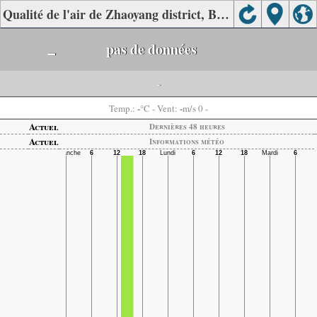
Qualité de l'air de Zhaoyang district, Bazhong.
-
pas de données
-
-
-
Temp.:
°C
- Vent:
m/s 0 -
Actuel
Dernières 48 heures
Actuel
Informations météo