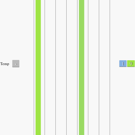
-
1
9
Temp