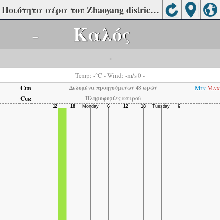
Ποιότητα αέρα του Zhaoyang district, Bazhong
-
Καλός
-
-
-
Temp:
°C
- Wind:
m/s 0 -
Cur
Min
Max
Δεδομένα προηγούμενων 48 ωρών
Cur
Πληροφορίες καιρού