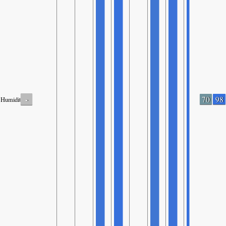
-
70
98
Humidity