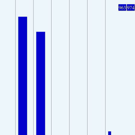
963
974