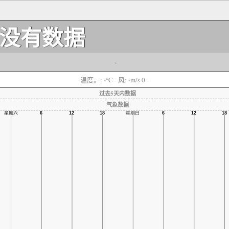
没有数据
-
-
-
温度。:
°C
- 风:
m/s 0 -
过去5天内数据
气象数据