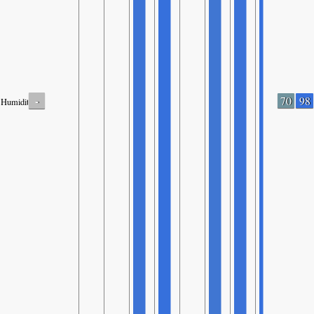
-
70
98
Humidity