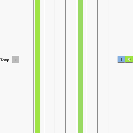
-
1
9
Temp