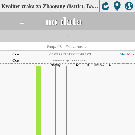
Kvalitet zraka za Zhaoyang district, Bazhong
-
no data
-
-
-
Temp:
°C
- Wind:
m/s 0 -
Cur
Min
Max
Podaci za proteklih 48 sati
Cur
Informacije o vremenu