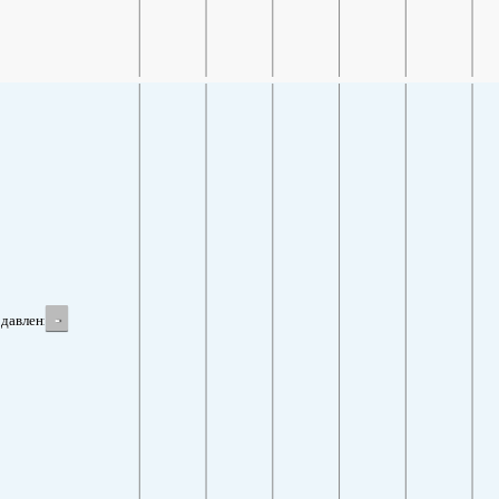
-
давление