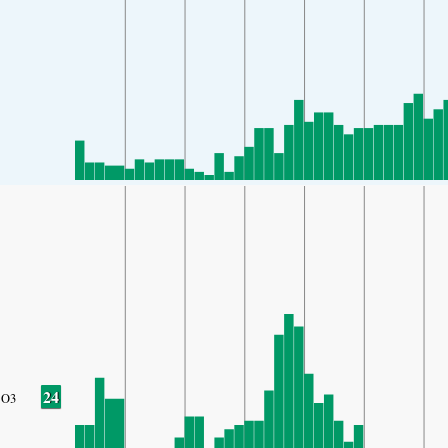
24
O3