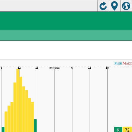
Мин
Макс
9
72