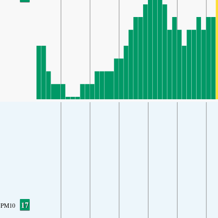
17
PM10