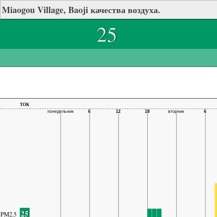
Miaogou Village, Baoji качества воздуха.
25
ток
25
PM2.5