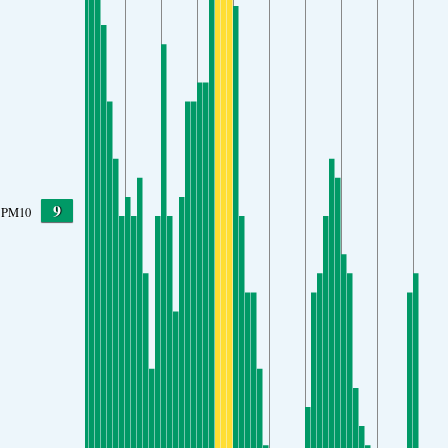
9
PM10