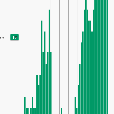
19
O3