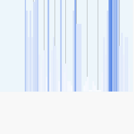
SHARE
Share: Rancagua II, Chile levegőminőségi indexe
78
(Mérsékelt)