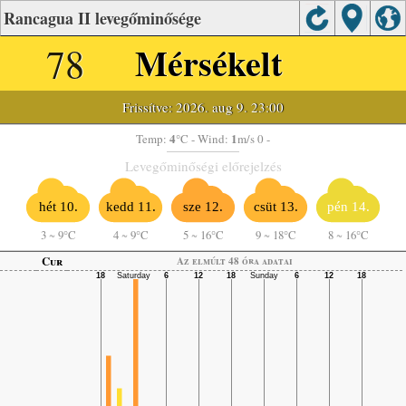
Rancagua II levegőminősége
78
Mérsékelt
Frissítve: 2026. aug 9. 23:00
4
1
Temp:
°C
- Wind:
m/s 0 -
Levegőminőségi előrejelzés
hét 10.
kedd 11.
sze 12.
csüt 13.
pén 14.
3
~
9°C
4
~
9°C
5
~
16°C
9
~
18°C
8
~
16°C
Cur
Az elmúlt 48 óra adatai