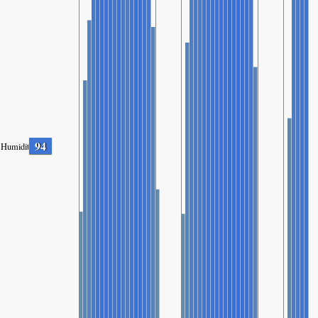
94
Humidity