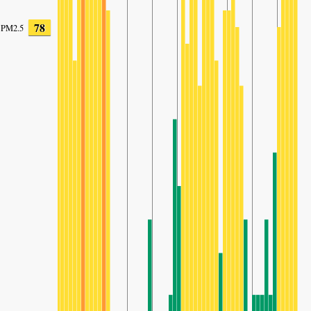
78
PM2.5