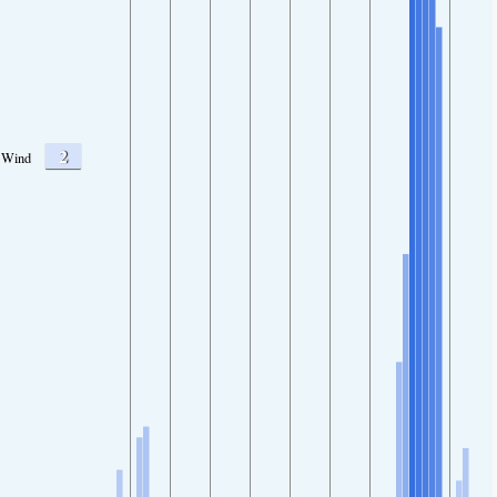
2
Wind