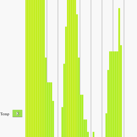
8
Temp