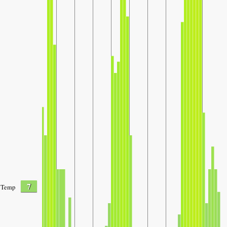
7
Temp