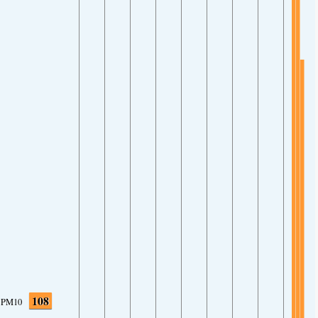
108
PM10