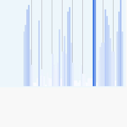
SHARE
Share: Indice della qualità dell'aria di Puren, Chile
200
(Molto malsano)