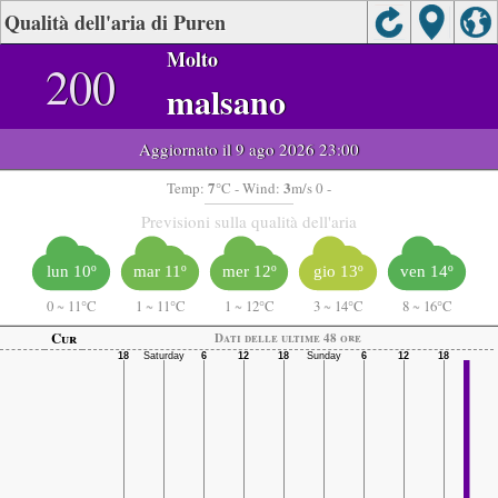
Qualità dell'aria di Puren
Molto
200
malsano
Aggiornato il 9 ago 2026 23:00
7
3
Temp:
°C
- Wind:
m/s 0 -
Previsioni sulla qualità dell'aria
lun 10º
mar 11º
mer 12º
gio 13º
ven 14º
0
~
11°C
1
~
11°C
1
~
12°C
3
~
14°C
8
~
16°C
Cur
Dati delle ultime 48 ore