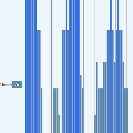
76
Humidity