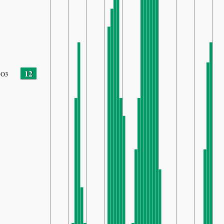
12
O3