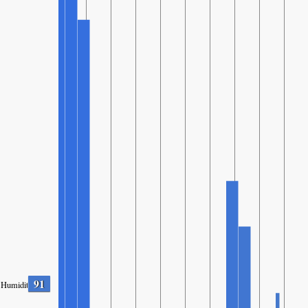
91
Humidity