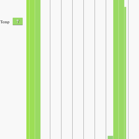
7
Temp