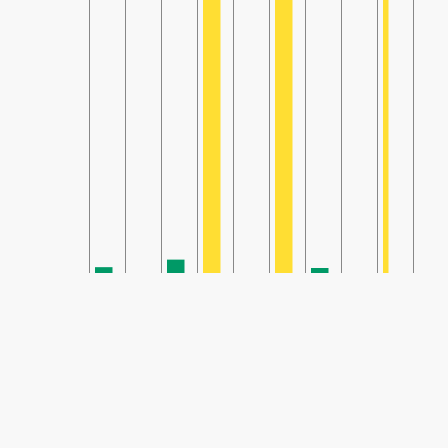
SHARE
70
Share: Padre Las Casas II, Chile کا ایئر کوالٹی انڈیکس
(معتدل)