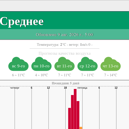
Среднее
Обновлено 9 авг. 2026 г., 5:00
2
1
Температура:
°C
- ветер:
m/s 0 -
Прогнозы качества воздуха
вс 9-го
пн 10-го
вт 11-го
ср 12-го
чт 13-го
6
~
11°C
4
~
10°C
7
~
11°C
7
~
11°C
7
~
14°C
Прошедшие 5 дней