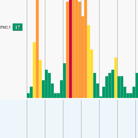
17
PM2.5