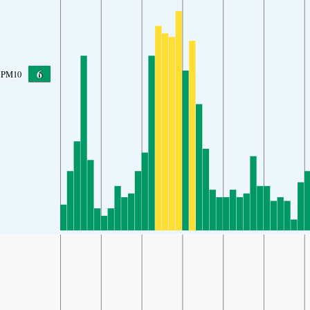
6
PM10