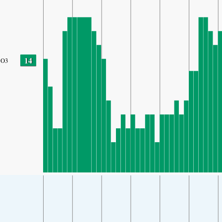
14
O3