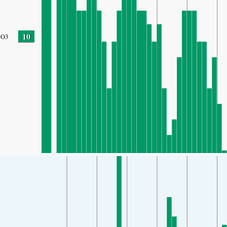
10
O3