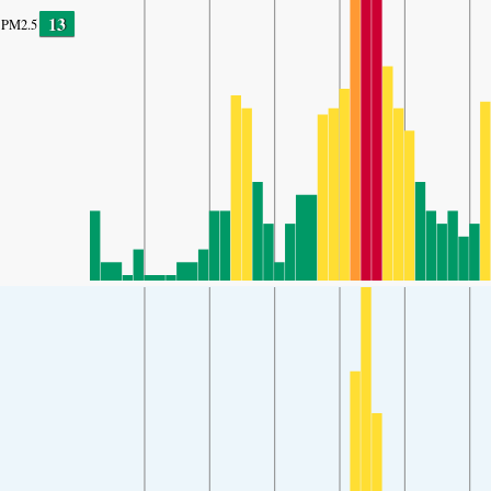
13
PM2.5