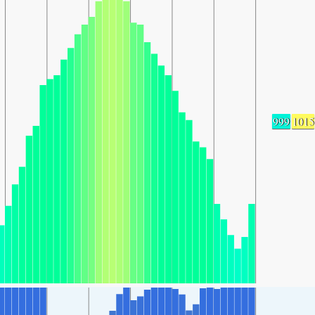
999
1015