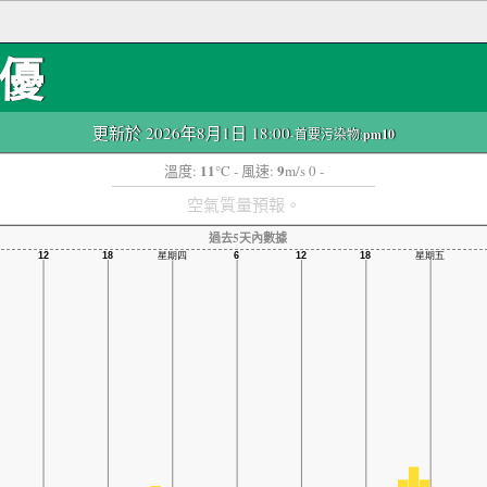
優
更新於 2026年8月1日 18:00
-首要污染物:
pm10
11
9
溫度:
°C
- 風速:
m/s 0 -
空氣質量預報。
過去5天內數據