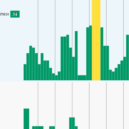
34
PM10