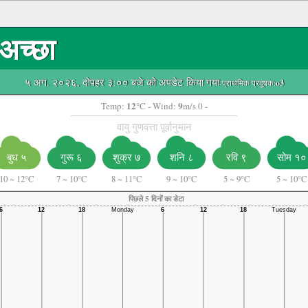
अच्छा
५ अग. २०२६, दोपहर ३:०० बजे को अपडेट किया गया
-प्राथमिक प्रदूषक:
o3
12
9
Temp:
°C
- Wind:
m/s 0 -
वायु गुणवत्ता पूर्वानुमान
शनि ८
रवि ९
सोम १०
बुध ५
गुरू ६
शुक्र ७
10
~
12°C
7
~
10°C
8
~
11°C
9
~
10°C
5
~
9°C
5
~
10°C
पिछले 5 दिनों का डेटा