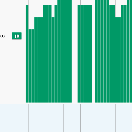
10
O3