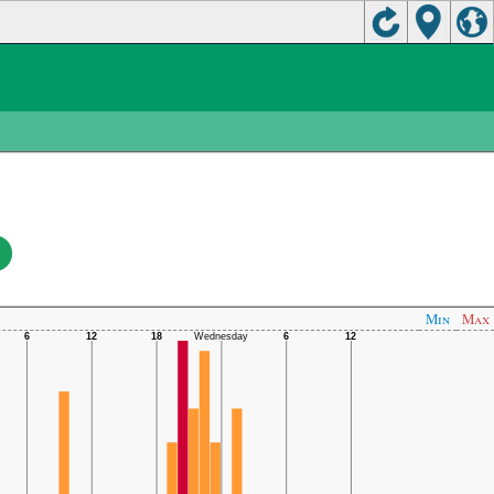
Min
Max