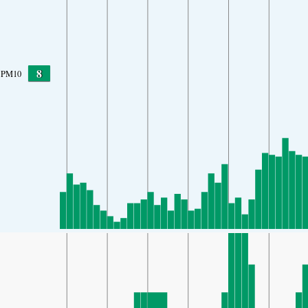
8
PM10