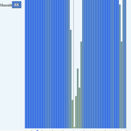
88
Humidity