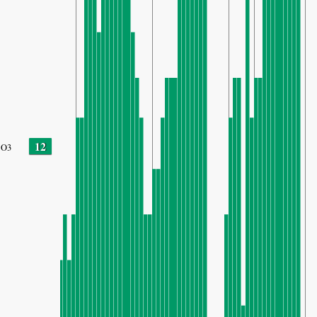
12
O3