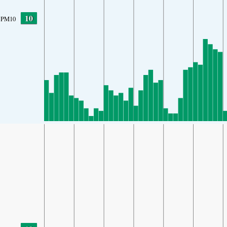
10
PM10