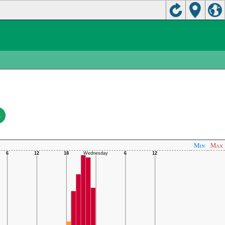
.
Min
Max