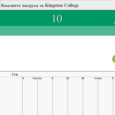
Квалитет ваздуха за Kingston College
10
Cur