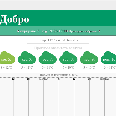
Добро
Ажурирано 5. avg. 2026 17:00
-Примарни загађивач:
o3
11
6
Temp:
°C
- Wind:
m/s 0 -
Прогноза квалитета ваздуха
sre. 5.
čet. 6.
pet. 7.
sub. 8.
ned. 9.
pon. 10
8
~
12°C
5
~
11°C
5
~
11°C
5
~
10°C
3
~
10°C
3
~
11°C
Подаци за последњих 5 дана