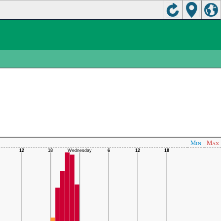
Min
Max