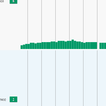
8
O3
2
NO2