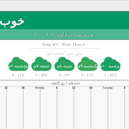
خوب
به روز شده در ۵ اوت ۲۰۲۶ ۲۰:۰۰
8
11
Temp:
°C
- Wind:
m/s 0 -
پیش بینی کیفیت هوا
دوشنبه ۱۰م
یک‌شنبه ۹م
شنبه ۸م
جمعه ۷م
پنج‌شنبه ۶م
6
~
11°C
5
~
10°C
6
~
9°C
3
~
11°C
2
~
10°C
داده های 5 روز گذشته