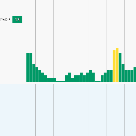
13
PM2.5