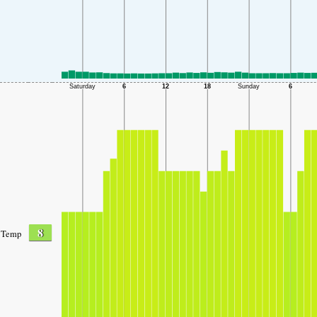
8
Temp