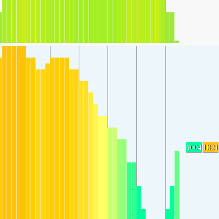
1004
1021