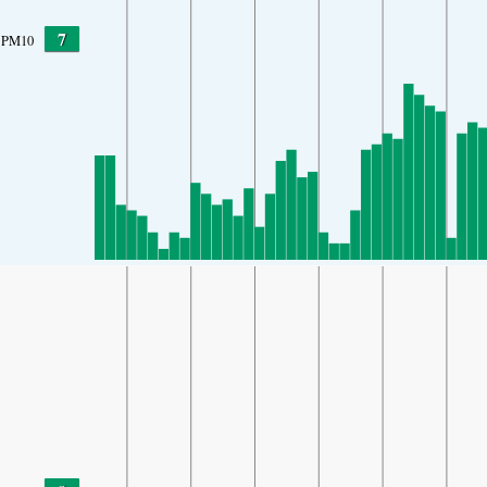
7
PM10