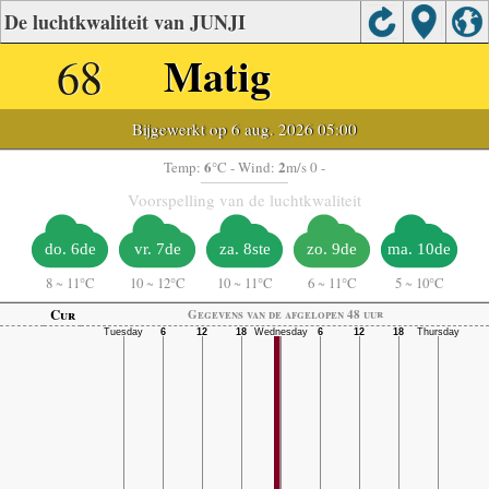
De luchtkwaliteit van JUNJI
68
Matig
Bijgewerkt op 6 aug. 2026 05:00
6
2
Temp:
°C
- Wind:
m/s 0 -
Voorspelling van de luchtkwaliteit
do. 6de
vr. 7de
za. 8ste
zo. 9de
ma. 10de
8
~
11°C
10
~
12°C
10
~
11°C
6
~
11°C
5
~
10°C
Cur
Gegevens van de afgelopen 48 uur