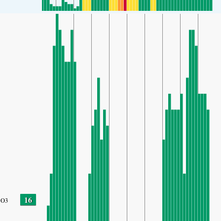
16
O3