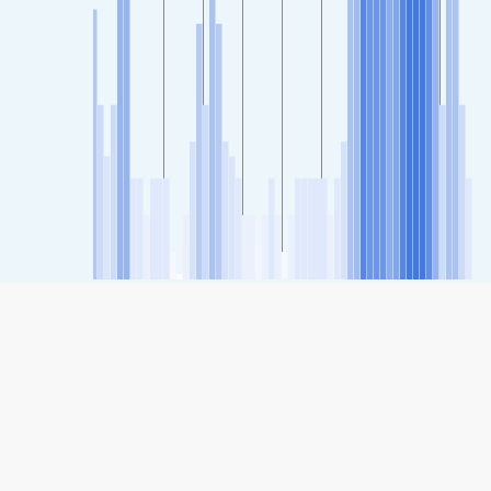
SHARE
Share: De luchtkwaliteitsindex van JUNJI, Chile
68
(Matig)