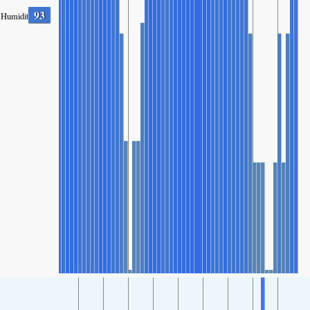
93
Humidity