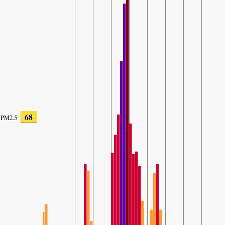
68
PM2.5