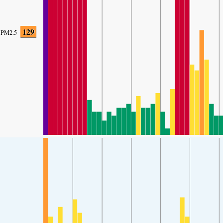
129
PM2.5