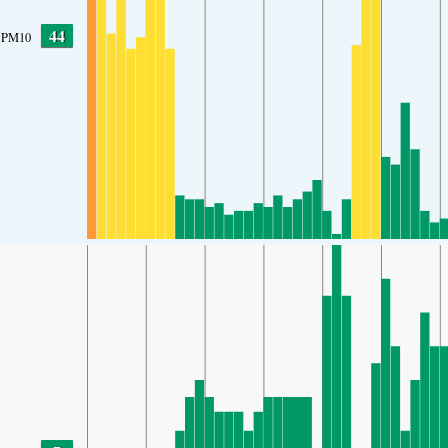
44
PM10