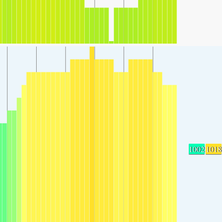
1002
1018