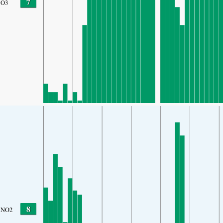
7
O3
8
NO2