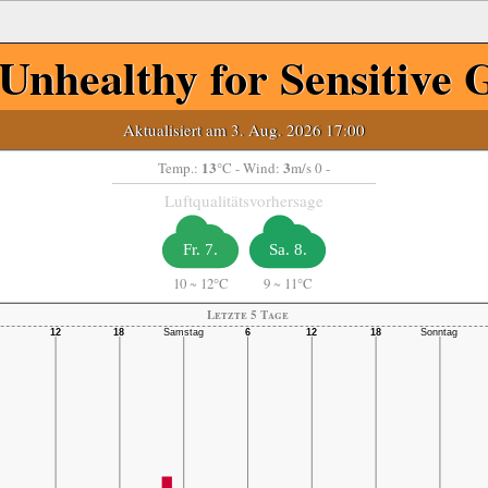
Unhealthy for Sensitive 
Aktualisiert am 3. Aug. 2026 17:00
13
3
Temp.:
°C
- Wind:
m/s 0 -
Luftqualitätsvorhersage
Fr. 7.
Sa. 8.
10
~
12°C
9
~
11°C
Letzte 5 Tage