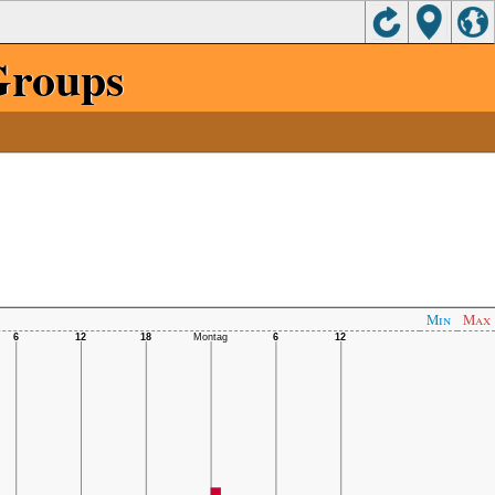
Groups
Min
Max