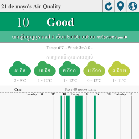
21 de mayo's Air Quality
10
Good
បានធ្វើបច្ចុប្បន្នភាពនៅ ៨ សីហា ២០២៦ ០៧:០០
-ការបំពុលបឋម:
pm10
6
2
Temp:
°C
- Wind:
m/s 0 -
ការព្យាករណ៍គុណភាពខ្យល់
ស ទី៨
អា ទី៩
ច ទី១០
អ ទី១១
ព ទី១២
2
~
9°C
1
~
12°C
-1
~
12°C
0
~
12°C
1
~
11°C
Cur
Past 48 hours data