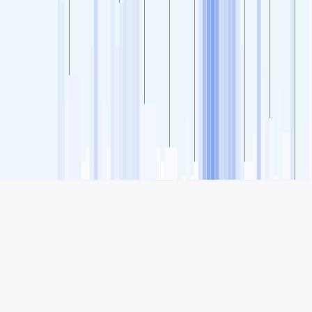
SHARE
Share: 21 de mayo, Chile's Air Quality Index
10
(Good)