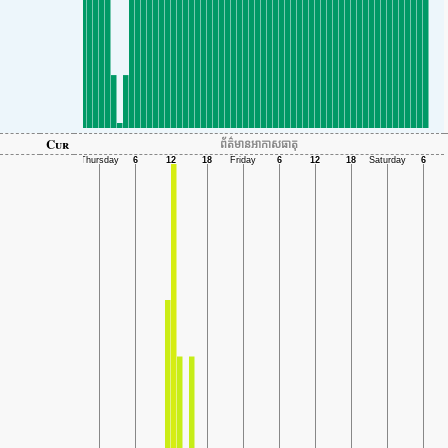
Cur
ព័ត៌មានអាកាសធាតុ