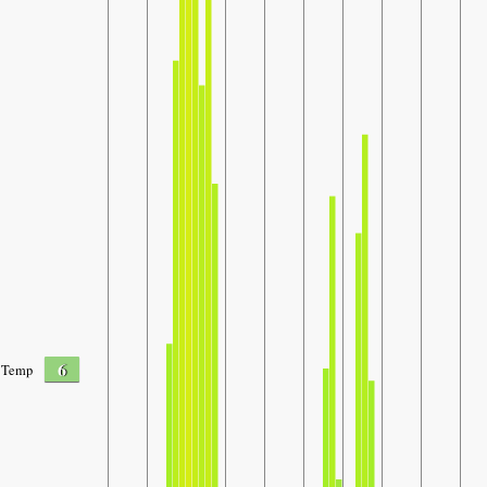
6
Temp