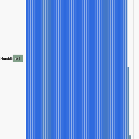
61
Humidity