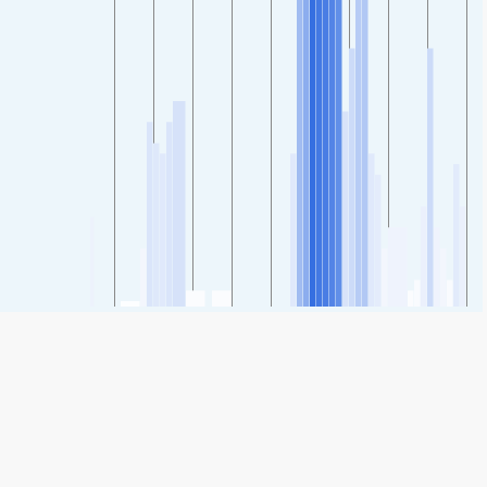
SHARE
Share: 21 de mayo, Chile levegőminőségi indexe
21
(Jó)