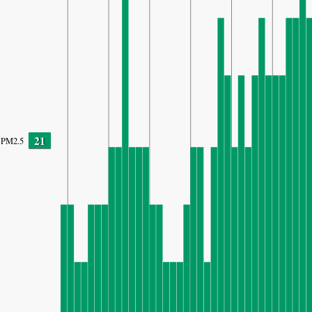
21
PM2.5