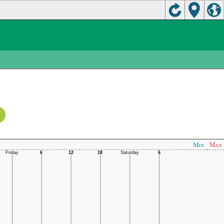
Min
Max