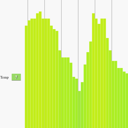
7
Temp