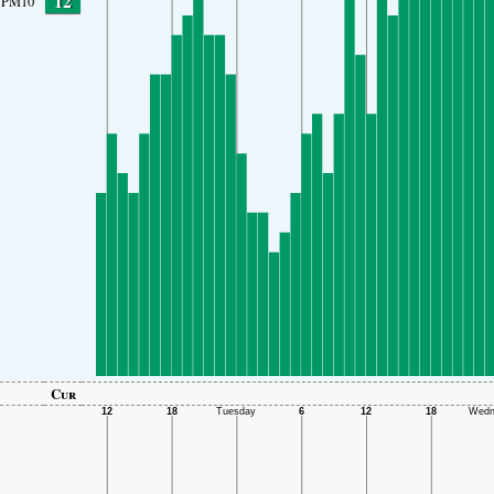
12
PM10
Cur