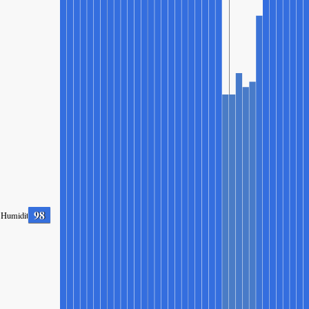
98
Humidity