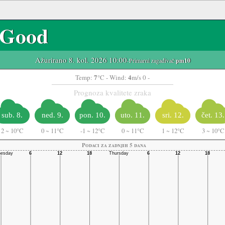
Good
Ažurirano 8. kol. 2026 10:00
-Primarni zagađivač:
pm10
7
4
Temp:
°C
- Wind:
m/s 0 -
Prognoza kvalitete zraka
sub. 8.
ned. 9.
pon. 10.
uto. 11.
sri. 12.
čet. 13.
2
~
10°C
0
~
11°C
-1
~
12°C
0
~
11°C
1
~
12°C
3
~
10°C
Podaci za zadnjih 5 dana