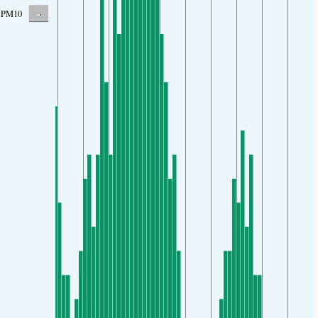
-
PM10