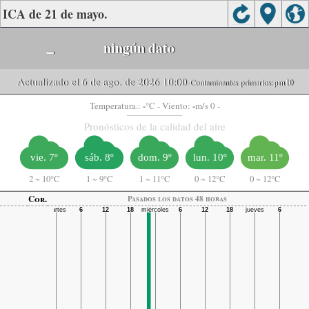
ICA de 21 de mayo.
-
ningún dato
Actualizado el 6 de ago. de 2026 10:00
-Contaminantes primarios:
pm10
-
-
Temperatura.:
°C
- Viento:
m/s 0 -
Pronósticos de la calidad del aire
vie. 7º
sáb. 8º
dom. 9º
lun. 10º
mar. 11º
2
~
10°C
1
~
9°C
1
~
11°C
0
~
12°C
0
~
12°C
Cor.
Pasados ​​los datos 48 horas