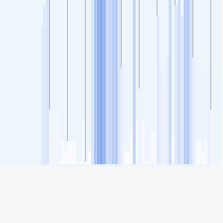
SHARE
Share: Δείκτης ποιότητας αέρα του 21 de mayo, Chile
25