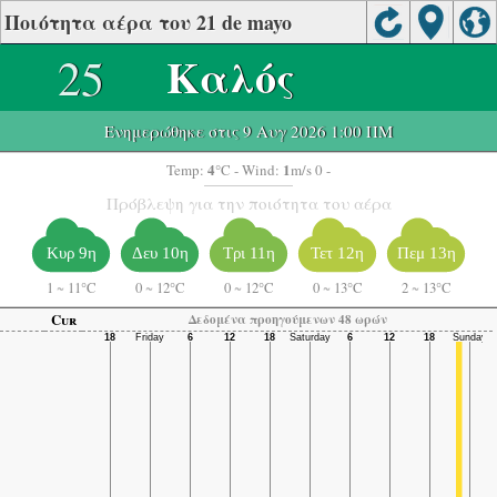
Ποιότητα αέρα του 21 de mayo
25
Καλός
Ενημερώθηκε στις 9 Αυγ 2026 1:00 ΠΜ
4
1
Temp:
°C
- Wind:
m/s 0 -
Πρόβλεψη για την ποιότητα του αέρα
Κυρ 9η
Δευ 10η
Τρι 11η
Τετ 12η
Πεμ 13η
1
~
11°C
0
~
12°C
0
~
12°C
0
~
13°C
2
~
13°C
Cur
Δεδομένα προηγούμενων 48 ωρών