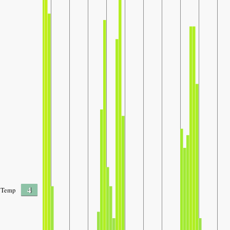
4
Temp