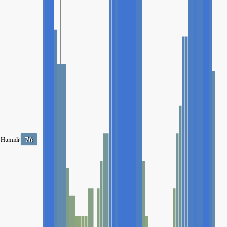
76
Humidity