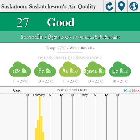
Saskatoon, Saskatchewan's Air Quality
27
Good
ອັບເດດເມື່ອ 7 ສິງຫາ 2026 18:00
-ມົນລະພິດຂັ້ນຕົ້ນ:
pm10
27
0
Temp:
°C
- Wind:
m/s 0 -
ການພະຍາກອນຄຸນນະພາບອາກາດ
ຈັນ ທີ່10
ອັງຄານ ທີ່11
ເສົາ ທີ່8
ທິດ ທີ່9
ພຸດ ທີ່12
11
~
24°C
13
~
22°C
11
~
23°C
13
~
22°C
10
~
21°C
Cur
Min
Max
Past 48 hours data