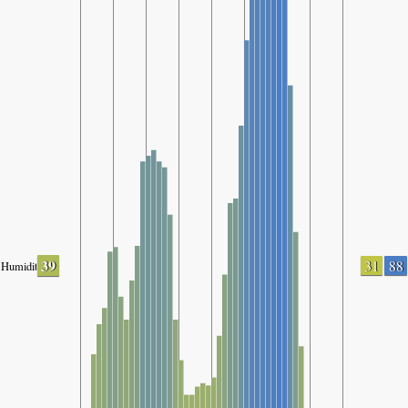
39
31
88
Humidity