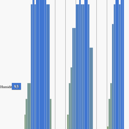
93
Humidity