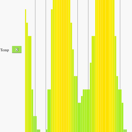
8
Temp