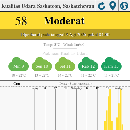
Kualitas Udara Saskatoon, Saskatchewan
58
Moderat
Diperbarui pada tanggal 9 Agt 2026 pukul 04.00
8
1
Temp:
°C
- Wind:
m/s 0 -
Prakiraan Kualitas Udara
Min 9
Sen 10
Sel 11
Rab 12
Kam 13
10
~
22°C
13
~
22°C
14
~
22°C
11
~
22°C
11
~
21°C
Cur
Data 48 jam terakhir