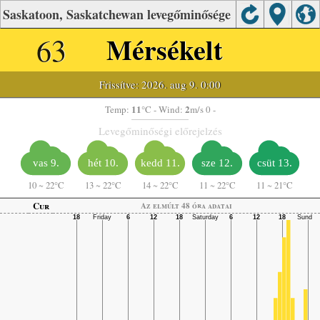
Saskatoon, Saskatchewan levegőminősége
63
Mérsékelt
Frissítve: 2026. aug 9. 0:00
11
2
Temp:
°C
- Wind:
m/s 0 -
Levegőminőségi előrejelzés
vas 9.
hét 10.
kedd 11.
sze 12.
csüt 13.
10
~
22°C
13
~
22°C
14
~
22°C
11
~
22°C
11
~
21°C
Cur
Az elmúlt 48 óra adatai