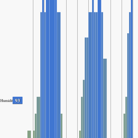
93
Humidity