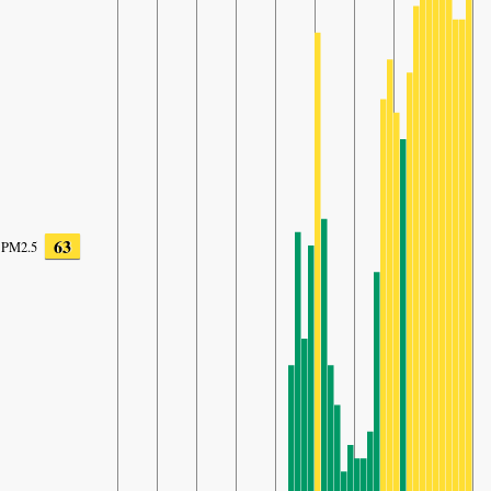
63
PM2.5