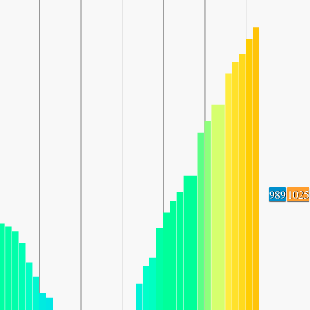
989
1025