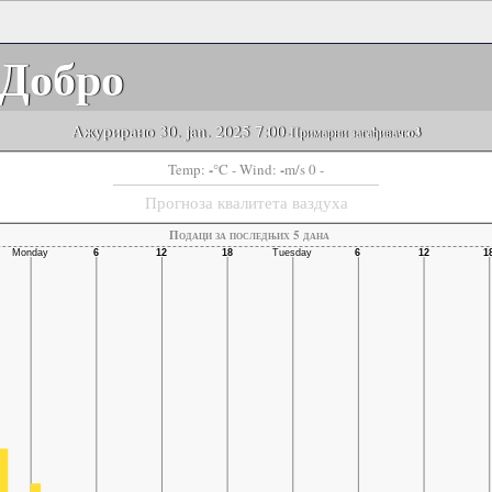
Добро
Ажурирано 30. jan. 2025 7:00
-Примарни загађивач:
o3
-
-
Temp:
°C
- Wind:
m/s 0 -
Прогноза квалитета ваздуха
Подаци за последњих 5 дана