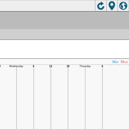
Min
Max