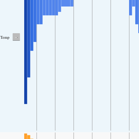
-
Temp