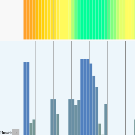
-
Humidity