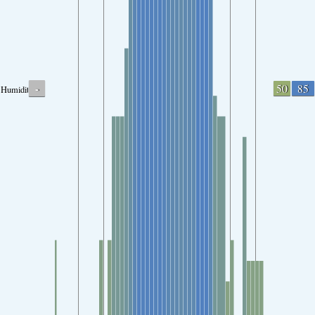
-
50
85
Humidity