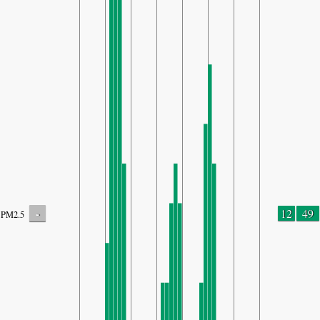
-
12
49
PM2.5