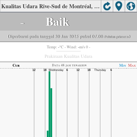
Kualitas Udara Rive-Sud de Montréal, Quebec
-
Baik
Diperbarui pada tanggal 30 Jan 2025 pukul 07.00
-Polutan primer:
o3
-
-
Temp:
°C
- Wind:
m/s 0 -
Prakiraan Kualitas Udara
Cur
Min
Max
Data 48 jam terakhir