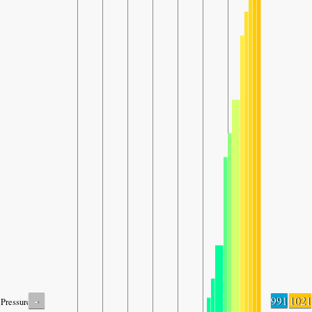
-
991
1021
Pressure