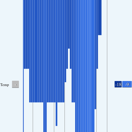
-
-18
-9
Temp