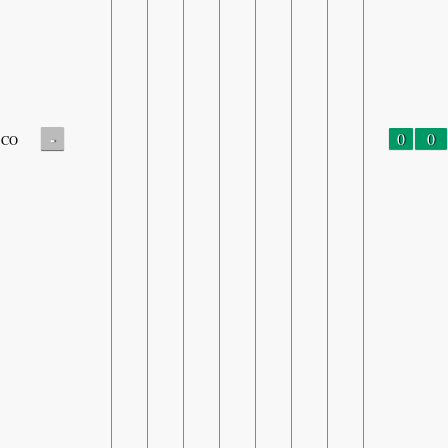
-
0
0
CO