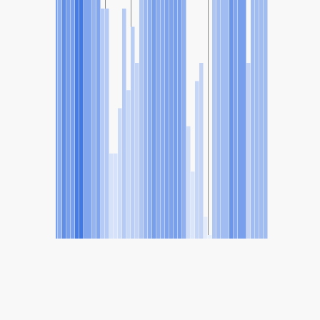
SHARE
Share: Indeks Kualitas Udara Rive-Sud de Montréal, Quebec,