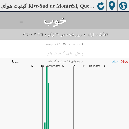
کیفیت هوای Rive-Sud de Montréal, Quebec
خوب
-
به روز شده در ۳۰ ژانویه ۲۰۲۵ ۰۷:۰۰
o3
-آلاینده اولیه:
-
-
Temp:
°C
- Wind:
m/s 0 -
پیش بینی کیفیت هوا
Cur
Min
Max
داده های 48 ساعت گذشته