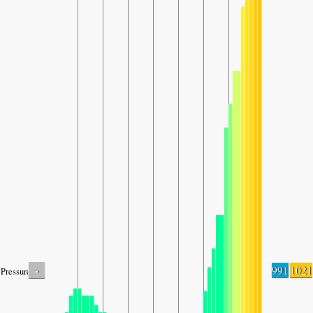
-
991
1021
Pressure