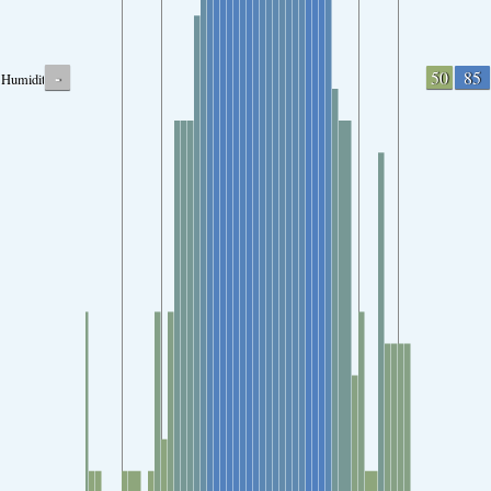
-
50
85
Humidity