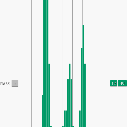
-
12
49
PM2.5