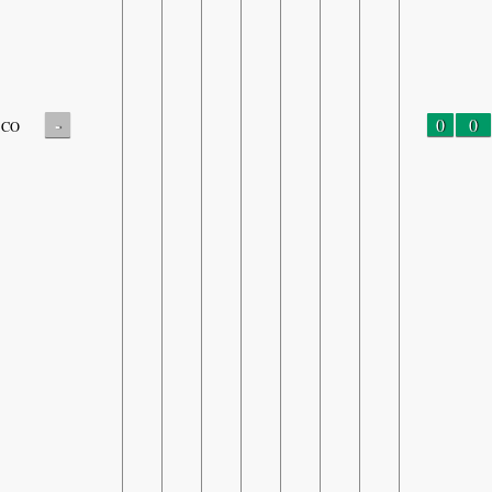
-
0
0
CO