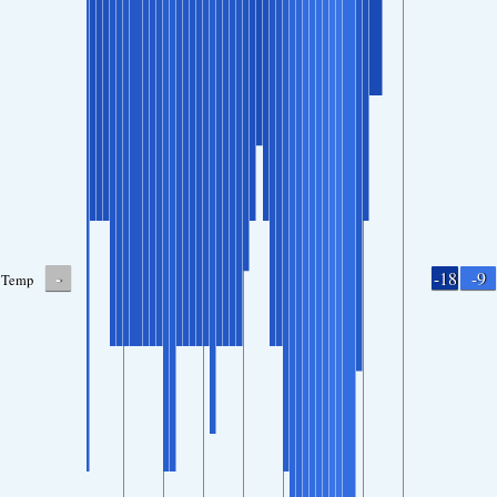
-
-18
-9
Temp