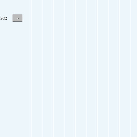
-
SO2