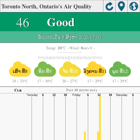
Toronto North, Ontario's Air Quality
46
Good
ອັບເດດເມື່ອ 8 ສິງຫາ 2026 07:00
20
0
Temp:
°C
- Wind:
m/s 0 -
ການພະຍາກອນຄຸນນະພາບອາກາດ
ຈັນ ທີ່10
ອັງຄານ ທີ່11
ເສົາ ທີ່8
ທິດ ທີ່9
ພຸດ ທີ່12
19
~
33°C
17
~
30°C
20
~
27°C
17
~
29°C
17
~
29°C
Cur
Past 48 hours data