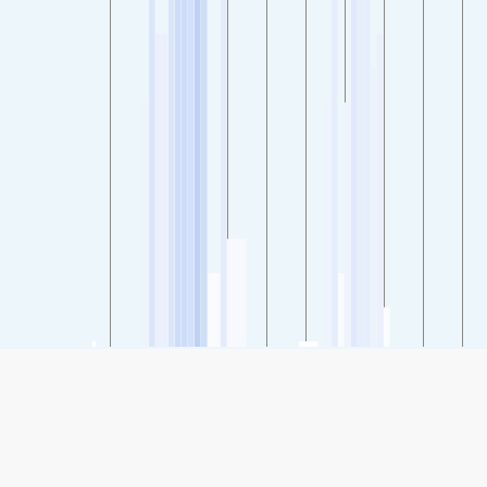
SHARE
Share: Toronto North, Ontario, Canada's Air Quality Index
46
(Good)