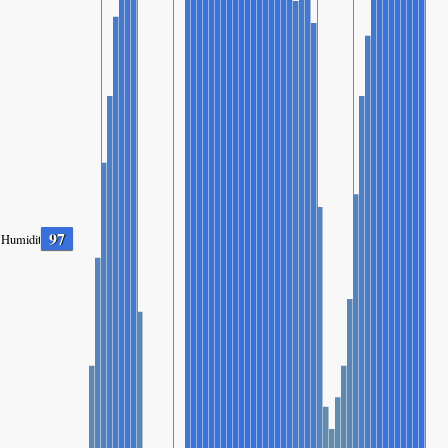
97
Humidity