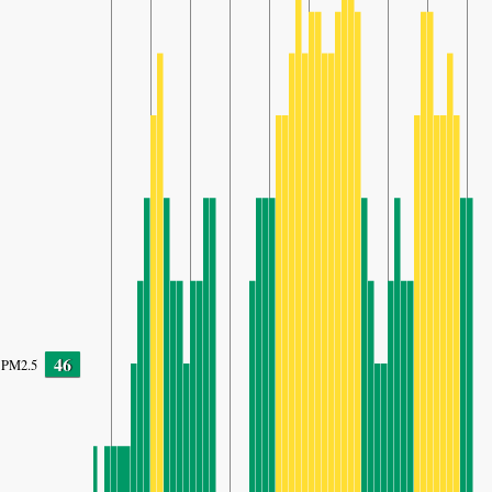
46
PM2.5