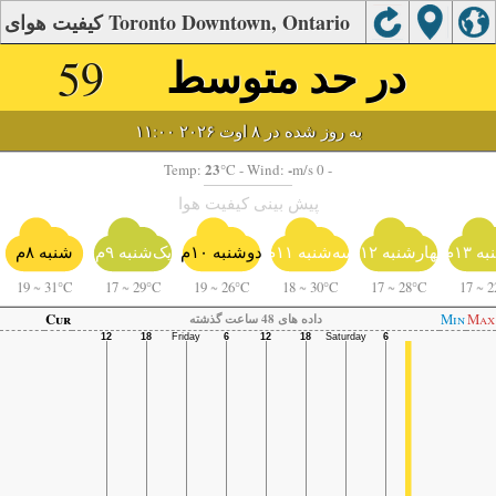
کیفیت هوای Toronto Downtown, Ontario
در حد متوسط
59
به روز شده در ۸ اوت ۲۰۲۶ ۱۱:۰۰
23
-
Temp:
°C
- Wind:
m/s 0 -
پیش بینی کیفیت هوا
ه ۱۳م
چهارشنبه ۱۲م
سه‌شنبه ۱۱م
دوشنبه ۱۰م
یک‌شنبه ۹م
شنبه ۸م
19
~
31°C
17
~
29°C
19
~
26°C
18
~
30°C
17
~
28°C
17
~
2
Cur
Min
Max
داده های 48 ساعت گذشته