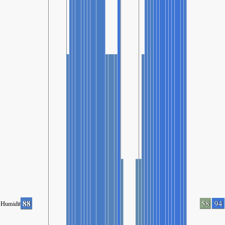
88
58
94
Humidity