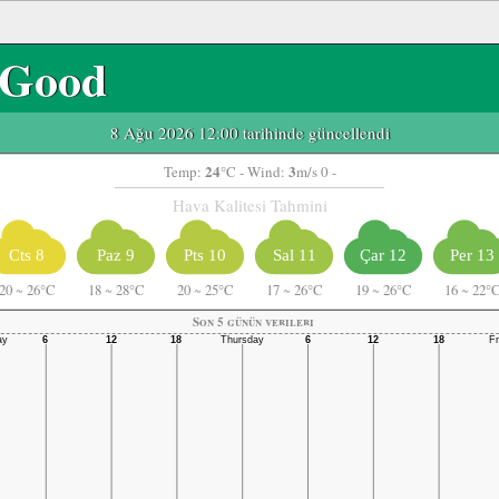
Good
8 Ağu 2026 12:00 tarihinde güncellendi
24
3
Temp:
°C
- Wind:
m/s 0 -
Hava Kalitesi Tahmini
Cts 8
Paz 9
Pts 10
Sal 11
Çar 12
Per 13
20
~
26°C
18
~
28°C
20
~
25°C
17
~
26°C
19
~
26°C
16
~
22°
Son 5 günün verileri