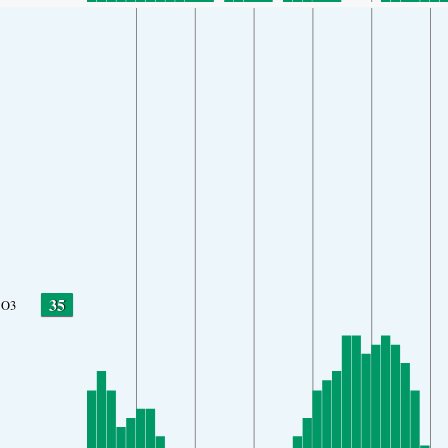
35
O3