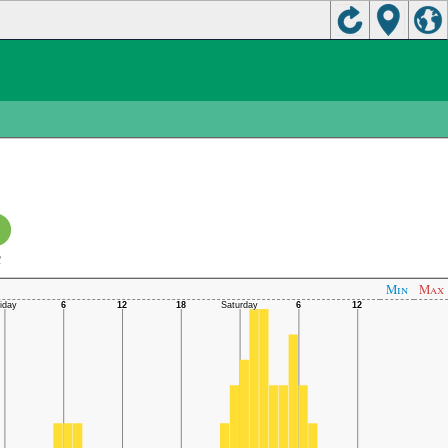
C
Min
Max