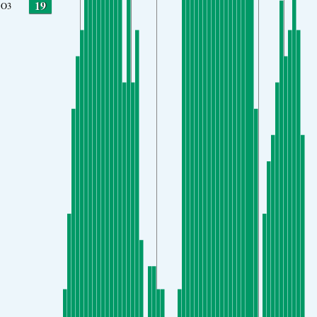
19
O3