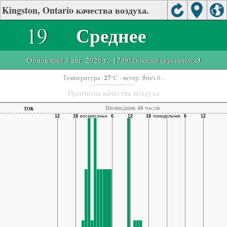
Kingston, Ontario качества воздуха.
19
Среднее
Обновлено 3 авг. 2026 г., 17:00
-Основной загрязнитель:
o3
27
5
Температура:
°C
- ветер:
m/s 0 -
Прогнозы качества воздуха
ток
Прошедшие 48 часов