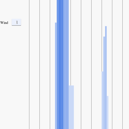
1
Wind