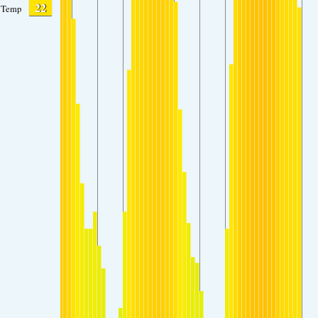
22
Temp