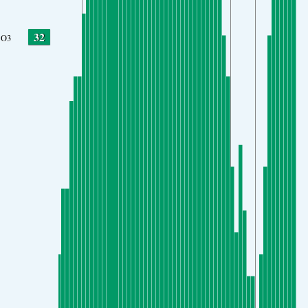
32
O3