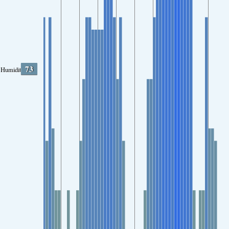
73
Humidity