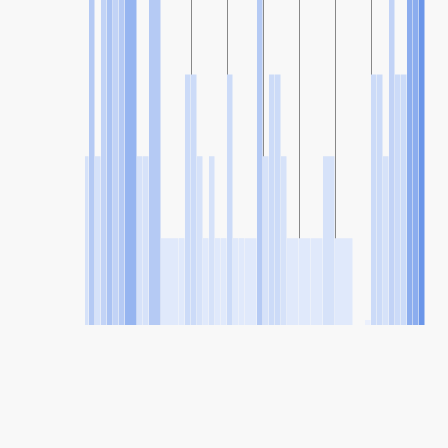
SHARE
Share: Indeks kvalitete zraka grada Cornwall, Ontario, Canada
34
(Good)