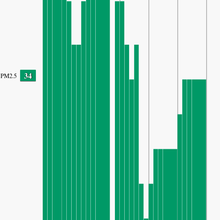
34
PM2.5