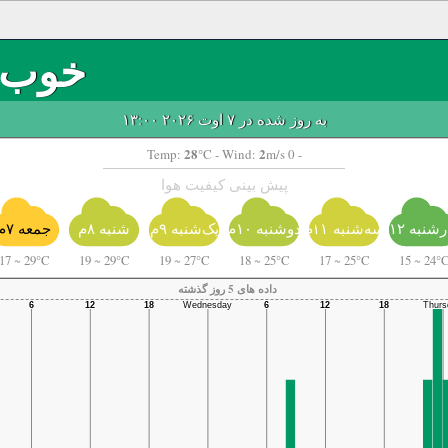
خوب
به روز شده در ۷ اوت ۲۰۲۶ ۱۳:۰۰
28
2
Temp:
°C
- Wind:
m/s 0 -
پیش بینی کیفیت هوا
شنبه ۱۲م
سه‌شنبه ۱۱م
دوشنبه ۱۰م
یک‌شنبه ۹م
شنبه ۸م
جمعه ۷م
17
~
29°C
19
~
29°C
19
~
27°C
18
~
25°C
17
~
25°C
15
~
24°
داده های 5 روز گذشته