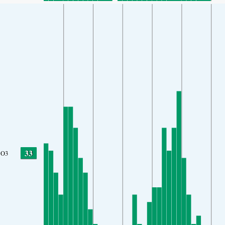
33
O3