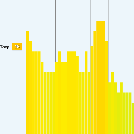
28
Temp